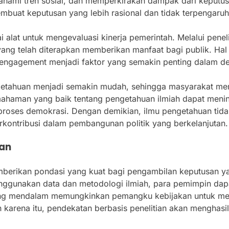
ahami tren sosial, dan memperkirakan dampak dari keputu
buat keputusan yang lebih rasional dan tidak terpengaruh 
i alat untuk mengevaluasi kinerja pemerintah. Melalui pene
ang telah diterapkan memberikan manfaat bagi publik. Hal 
n engagement menjadi faktor yang semakin penting dalam 
 pengetahuan menjadi semakin mudah, sehingga masyarakat 
mahaman yang baik tentang pengetahuan ilmiah dapat mening
 proses demokrasi. Dengan demikian, ilmu pengetahuan tida
rkontribusi dalam pembangunan politik yang berkelanjutan.
ian
mberikan pondasi yang kuat bagi pengambilan keputusan ya
gunakan data dan metodologi ilmiah, para pemimpin dapa
 yang mendalam memungkinkan pemangku kebijakan untuk me
arena itu, pendekatan berbasis penelitian akan menghasilk