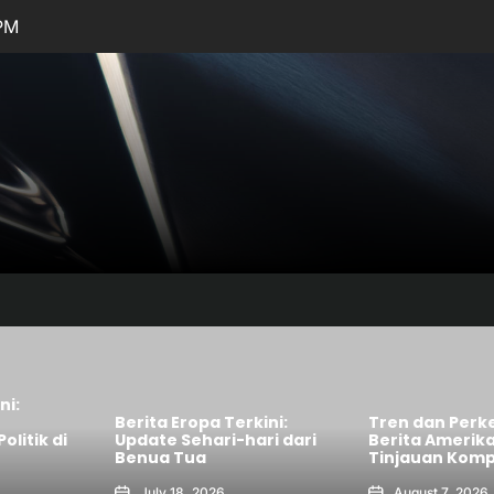
 PM
ni:
Berita Eropa Terkini:
Tren dan Per
litik di
Update Sehari-hari dari
Berita Amerika
Benua Tua
Tinjauan Komp
July 18, 2026
August 7, 2026