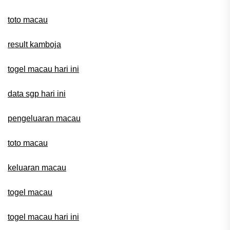
toto macau
result kamboja
togel macau hari ini
data sgp hari ini
pengeluaran macau
toto macau
keluaran macau
togel macau
togel macau hari ini