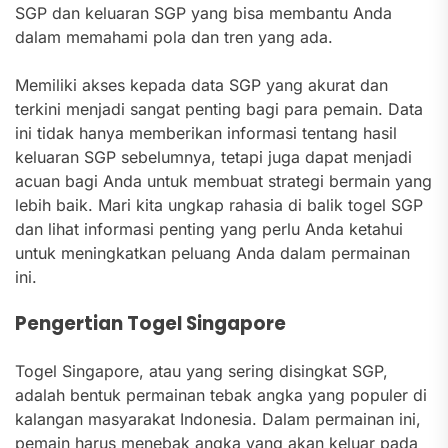
SGP dan keluaran SGP yang bisa membantu Anda
dalam memahami pola dan tren yang ada.
Memiliki akses kepada data SGP yang akurat dan
terkini menjadi sangat penting bagi para pemain. Data
ini tidak hanya memberikan informasi tentang hasil
keluaran SGP sebelumnya, tetapi juga dapat menjadi
acuan bagi Anda untuk membuat strategi bermain yang
lebih baik. Mari kita ungkap rahasia di balik togel SGP
dan lihat informasi penting yang perlu Anda ketahui
untuk meningkatkan peluang Anda dalam permainan
ini.
Pengertian Togel Singapore
Togel Singapore, atau yang sering disingkat SGP,
adalah bentuk permainan tebak angka yang populer di
kalangan masyarakat Indonesia. Dalam permainan ini,
pemain harus menebak angka yang akan keluar pada