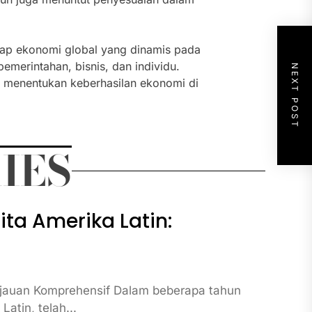
skap ekonomi global yang dinamis pada
merintahan, bisnis, dan individu.
NEXT POST
an menentukan keberhasilan ekonomi di
IES
ta Amerika Latin:
njauan Komprehensif Dalam beberapa tahun
Latin, telah...