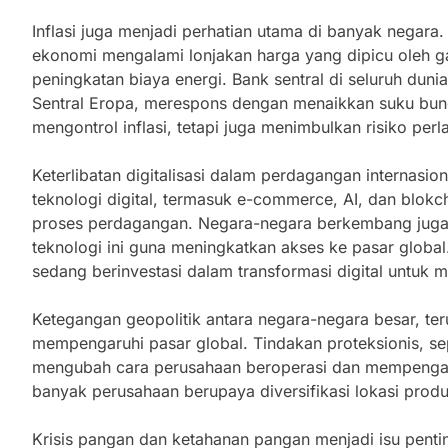
Inflasi juga menjadi perhatian utama di banyak negara
ekonomi mengalami lonjakan harga yang dipicu oleh g
peningkatan biaya energi. Bank sentral di seluruh dun
Sentral Eropa, merespons dengan menaikkan suku bunga
mengontrol inflasi, tetapi juga menimbulkan risiko p
Keterlibatan digitalisasi dalam perdagangan internasi
teknologi digital, termasuk e-commerce, AI, dan blok
proses perdagangan. Negara-negara berkembang juga
teknologi ini guna meningkatkan akses ke pasar global
sedang berinvestasi dalam transformasi digital untuk
Ketegangan geopolitik antara negara-negara besar, te
mempengaruhi pasar global. Tindakan proteksionis, sep
mengubah cara perusahaan beroperasi dan mempengaru
banyak perusahaan berupaya diversifikasi lokasi produ
Krisis pangan dan ketahanan pangan menjadi isu pentin