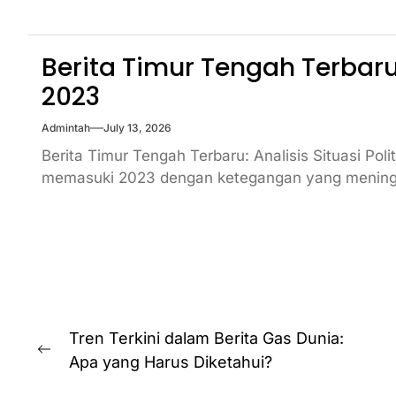
Berita Timur Tengah Terbaru: 
2023
Admintah
July 13, 2026
Berita Timur Tengah Terbaru: Analisis Situasi Poli
memasuki 2023 dengan ketegangan yang meningka
Post
Tren Terkini dalam Berita Gas Dunia:
navigation
Previous
Apa yang Harus Diketahui?
post: