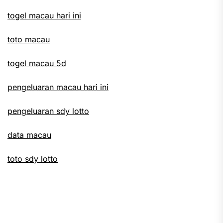
togel macau hari ini
toto macau
togel macau 5d
pengeluaran macau hari ini
pengeluaran sdy lotto
data macau
toto sdy lotto