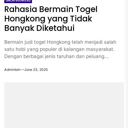
UNCATEGORIZED
Rahasia Bermain Togel
Hongkong yang Tidak
Banyak Diketahui
Bermain judi togel Hongkong telah menjadi salah
satu hobi yang populer di kalangan masyarakat.
Dengan berbagai jenis taruhan dan peluang...
Admintah
June 23, 2025