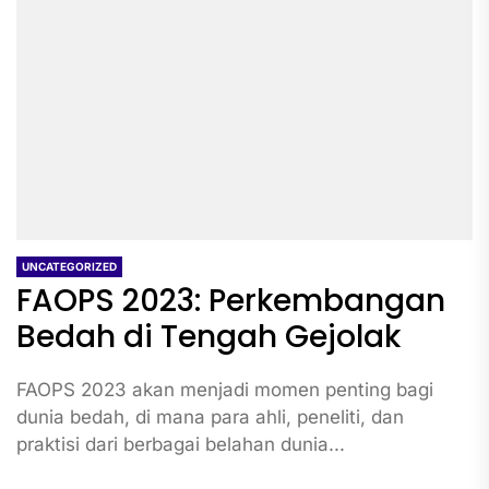
UNCATEGORIZED
FAOPS 2023: Perkembangan
Bedah di Tengah Gejolak
FAOPS 2023 akan menjadi momen penting bagi
dunia bedah, di mana para ahli, peneliti, dan
praktisi dari berbagai belahan dunia...