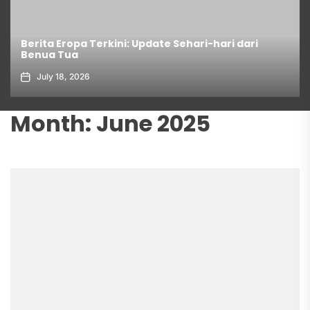
-hari dari
Berita Timur Tengah Terbaru: Analisis S
Politik 2023
July 13, 2026
Month:
June 2025