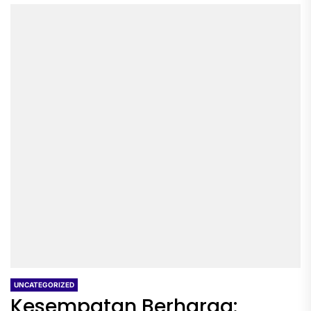
UNCATEGORIZED
Kesempatan Berharga: