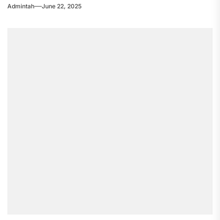
Admintah
June 22, 2025